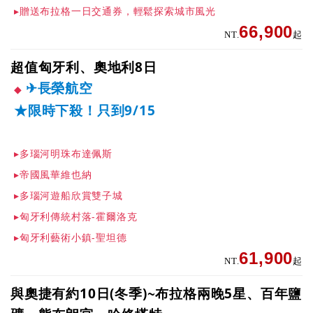
▸贈送布拉格一日交通券，輕鬆探索城市風光
成團推薦
66,900
NT.
起
同業專區
超值匈牙利、奧地利8日
✈長榮航空
旅遊警示公告
★限時下殺！只到9/15
關於巨大
▸多瑙河明珠布達佩斯
旅·生活
▸帝國風華維也納
▸多瑙河遊船欣賞雙子城
▸匈牙利傳統村落-霍爾洛克
▸匈牙利藝術小鎮-聖坦德
61,900
NT.
起
與奧捷有約10日(冬季)~布拉格兩晚5星、百年鹽