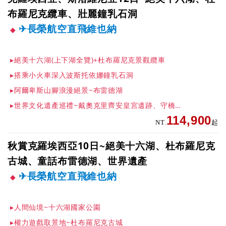
布羅尼克纜車、壯麗鐘乳石洞
✈長榮航空直飛維也納
▸絕美十六湖(上下湖全覽)+杜布羅尼克景觀纜車
▸搭乘小火車深入波斯托依娜鐘乳石洞
▸阿爾卑斯山腳浪漫絕景~布雷德湖
▸世界文化遺產巡禮~戴奧克里齊安皇宮遺跡、守橋人古城莫斯塔爾、聖雅各大教堂
114,900
NT.
起
秋賞克羅埃西亞10日~絕美十六湖、杜布羅尼克
古城、童話布雷德湖、世界遺產
✈長榮航空直飛維也納
▸人間仙境~十六湖國家公園
▸權力遊戲取景地~杜布羅尼克古城