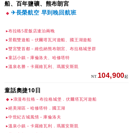
船、百年鹽礦、熊布朗宮
✈長榮航空 早到晚回航班
▸布拉格5星飯店連泊兩晚
▸景觀雙遊船－伏爾塔瓦河遊船、國王湖遊船
▸雙宮雙首都－維也納熊布朗宮、布拉格城堡群
▸童話小鎮－庫倫洛夫、哈修塔特
▸溫泉名勝－卡羅維瓦利、瑪麗安斯凱
104,900
NT.
起
童話奧捷10日
▸浪漫布拉格－布拉格城堡．伏爾塔瓦河遊船
▸絕美湖區－哈修塔特．國王湖
▸中世紀古城風情－庫倫洛夫
▸溫泉小鎮－卡羅維瓦利．瑪麗安斯凱