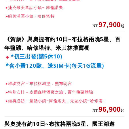
▸捷克最美童話小鎮~ 庫倫諾夫
▸絕美湖區小鎮~ 哈修塔特
97,900
NT.
起
《賀歲》與奧捷有約10日~布拉格兩晚5星、百
年鹽礦、哈修塔特、米其林推薦餐
*初三出發(請5休10)
*含小費120歐、送SIM卡(每天1G流量)
▸璀璨雙宮－布拉格城堡．熊布朗宮
▸特別安排－皮爾森啤酒廠之旅．百年鹽礦體驗
▸經典必訪－童話小鎮~庫倫洛夫．湖區小鎮~哈修塔特
96,900
NT.
起
與奧捷有約10日~布拉格兩晚5星、國王湖遊