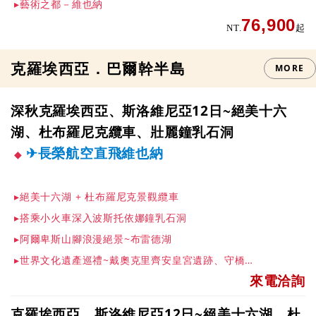
▸藝術之都－維也納
76,900
NT.
起
克羅埃西亞．巴爾幹半島
MORE
深秋克羅埃西亞、斯洛維尼亞12日~絕美十六
湖、杜布羅尼克纜車、壯麗鐘乳石洞
✈長榮航空直飛維也納
▸絕美十六湖 + 杜布羅尼克景觀纜車
▸搭乘小火車深入波斯托依娜鐘乳石洞
▸阿爾卑斯山腳浪漫絕景~布雷德湖
▸世界文化遺產巡禮~戴奧克里齊安皇宮遺跡、守橋人古城莫斯塔爾、聖雅各大教堂
來電洽詢
克羅埃西亞、斯洛維尼亞12日~絕美十六湖、杜