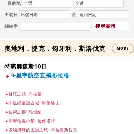
目的地
亞洲
出發日
至
海島
搜尋團體
關鍵字
中國大陸
河輪
奧地利．捷克．匈牙利．斯洛伐克
MORE
韓國
特惠奧捷斯10日
俄羅斯．中亞．蒙古國
✈星宇航空直飛布拉格
團體自由行
▸百塔之城~布拉格
會員專區
▸中世紀童話古城~庫倫洛夫
▸藝術之都~維也納
出團搜尋
▸湖畔仙境小鎮~哈修塔特
▸多瑙河畔的王冠之城~布拉提斯拉瓦
旅遊講座