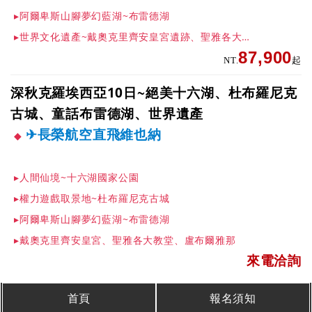
▸阿爾卑斯山腳夢幻藍湖~布雷德湖
▸世界文化遺產~戴奧克里齊安皇宮遺跡、聖雅各大教堂
87,900
NT.
起
深秋克羅埃西亞10日~絕美十六湖、杜布羅尼克
古城、童話布雷德湖、世界遺產
✈長榮航空直飛維也納
▸人間仙境~十六湖國家公園
▸權力遊戲取景地~杜布羅尼克古城
▸阿爾卑斯山腳夢幻藍湖~布雷德湖
▸戴奧克里齊安皇宮、聖雅各大教堂、盧布爾雅那
來電洽詢
首頁
報名須知