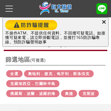
首頁
東歐
不操作ATM、不提供任何資料、不回撥可疑電話。如接
主題項目
獲可疑來電，請立即掛斷電話，並撥打165防詐騙專
東歐
線。
預防詐騙聲明啟事
歐洲
篩選地區
(可複選)
古文明．土耳其
非洲
全選
奧地利．捷克．匈牙利．斯洛伐克
克羅埃西亞．巴爾幹半島
遊輪
俄羅斯．波蘭．波羅的海
奧捷
克斯波
美洲
紐西蘭．澳洲