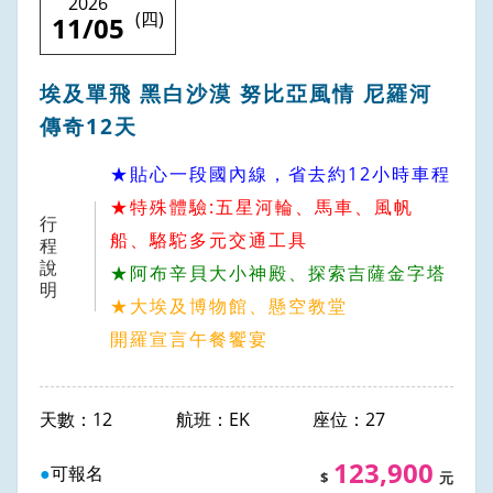
2026
(四)
11/05
埃及單飛 黑白沙漠 努比亞風情 尼羅河
傳奇12天
★貼心一段國內線，省去約12小時車程
★特殊體驗:五星河輪、馬車、風帆
行
船、駱駝多元交通工具
程
說
★阿布辛貝大小神殿、探索吉薩金字塔
明
★大埃及博物館、懸空教堂
開羅宣言午餐饗宴
12
EK
27
123,900
可報名