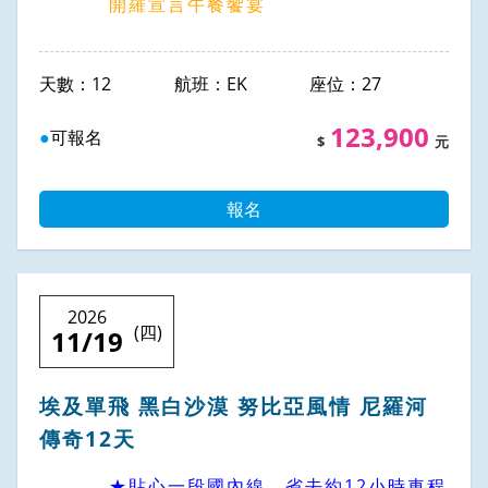
開羅宣言午餐饗宴
12
EK
27
123,900
可報名
報名
2026
(四)
11/19
埃及單飛 黑白沙漠 努比亞風情 尼羅河
傳奇12天
★貼心一段國內線，省去約12小時車程