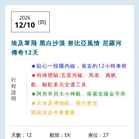
2026
(四)
12/10
埃及單飛 黑白沙漠 努比亞風情 尼羅河
傳奇12天
★貼心一段國內線，省去約12小時車程
★特殊體驗:五星河輪、馬車、風帆
行
船、駱駝多元交通工具
程
說
★阿布辛貝大小神殿、探索吉薩金字塔
明
★大埃及博物館、懸空教堂
開羅宣言午餐饗宴
12
EK
27