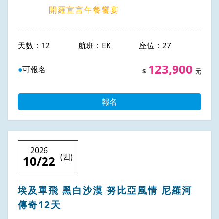
開羅宣言午餐饗宴
成團推薦
12
同業專區
EK
27
123,900
可報名
旅遊警示公告
關於巨大
報名
旅·生活
2026
(四)
10/22
埃及單飛 黑白沙漠 努比亞風情 尼羅河
傳奇12天