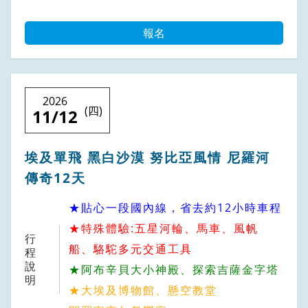
報名
2026
(四)
11/12
埃及單飛 黑白沙漠 努比亞風情 尼羅河
傳奇12天
★貼心一段國內線，省去約12小時車程
★特殊體驗:五星河輪、馬車、風帆
行
船、駱駝多元交通工具
程
說
★阿布辛貝大小神殿、探索吉薩金字塔
明
★大埃及博物館、懸空教堂