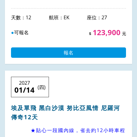
12
EK
27
123,900
可報名
報名
2027
(四)
01/14
埃及單飛 黑白沙漠 努比亞風情 尼羅河
傳奇12天
★貼心一段國內線，省去約12小時車程