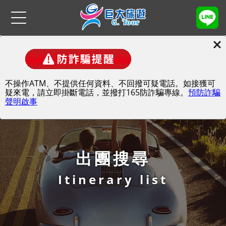
主題項目
不操作ATM、不提供任何資料、不回撥可疑電話。如接獲可
疑來電，請立即掛斷電話，並撥打165防詐騙專線。
預防詐騙
聲明啟事
歐洲
古文明．土耳其
非洲
出團搜尋
遊輪
Itinerary list
美洲
紐西蘭．澳洲