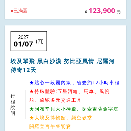
123,900
已滿團
2027
(四)
01/07
埃及單飛 黑白沙漠 努比亞風情 尼羅河
傳奇12天
★貼心一段國內線，省去約12小時車程
★特殊體驗:五星河輪、馬車、風帆
行
船、駱駝多元交通工具
程
說
★阿布辛貝大小神殿、探索吉薩金字塔
明
★大埃及博物館、懸空教堂
開羅宣言午餐饗宴