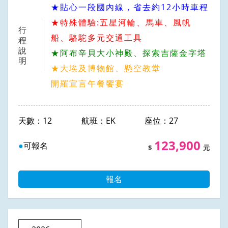
★貼心一段國內線，省去約12小時車程
★特殊體驗:五星河輪、馬車、風帆
行
船、駱駝多元交通工具
程
說
★阿布辛貝大小神殿、探索吉薩金字塔
明
★大埃及博物館、懸空教堂
開羅宣言午餐饗宴
12
EK
27
123,900
可報名
報名