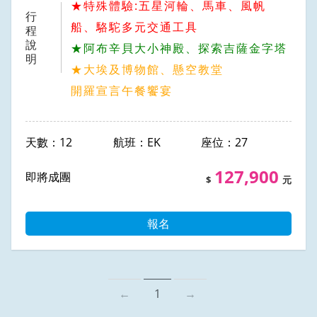
★特殊體驗:五星河輪、馬車、風帆
行
船、駱駝多元交通工具
程
說
★阿布辛貝大小神殿、探索吉薩金字塔
明
★大埃及博物館、懸空教堂
開羅宣言午餐饗宴
12
EK
27
127,900
即將成團
報名
←
1
→