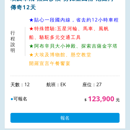
傳奇12天
★貼心一段國內線，省去約12小時車程
★特殊體驗:五星河輪、馬車、風帆
行
船、駱駝多元交通工具
程
說
★阿布辛貝大小神殿、探索吉薩金字塔
明
★大埃及博物館、懸空教堂
開羅宣言午餐饗宴
12
EK
27
123,900
可報名
報名