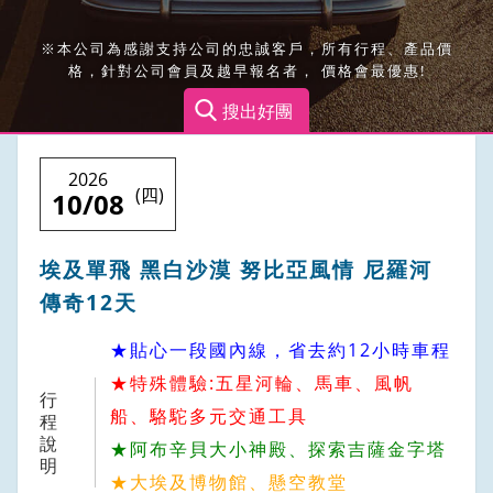
亞洲
※本公司為感謝支持公司的忠誠客戶，所有行程、產品價
海島
格，針對公司會員及越早報名者， 價格會最優惠!
搜出好團
中國大陸
河輪
2026
(四)
10/08
韓國
俄羅斯．中亞．蒙古國
埃及單飛 黑白沙漠 努比亞風情 尼羅河
傳奇12天
團體自由行
★貼心一段國內線，省去約12小時車程
會員專區
★特殊體驗:五星河輪、馬車、風帆
行
船、駱駝多元交通工具
程
出團搜尋
說
★阿布辛貝大小神殿、探索吉薩金字塔
明
★大埃及博物館、懸空教堂
旅遊講座