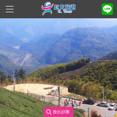
主題項目
登山健行生態
運動旅遊
綠色環保
特別企劃
離島
國外旅遊
搜出好團
會員專區